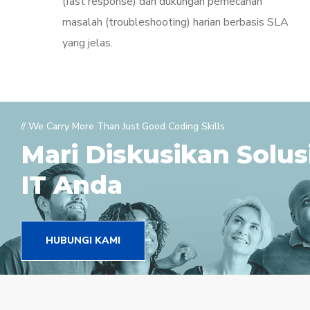
(fast response) dan dukungan pemecahan
masalah (troubleshooting) harian berbasis SLA
yang jelas.
// We Carry More Than Just Good Coding Skills
Mari Diskusikan Solus
IT Anda
HUBUNGI KAMI