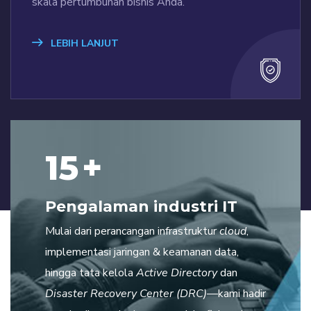
skala pertumbuhan bisnis Anda.
LEBIH LANJUT
15
+
Pengalaman industri IT
Mulai dari perancangan infrastruktur
cloud
,
implementasi jaringan & keamanan data,
hingga tata kelola
Active Directory
dan
Disaster Recovery Center (DRC)
—kami hadir